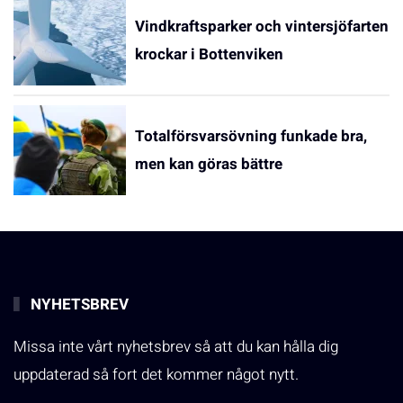
Vindkraftsparker och vintersjöfarten
krockar i Bottenviken
Totalförsvarsövning funkade bra,
men kan göras bättre
NYHETSBREV
Missa inte vårt nyhetsbrev så att du kan hålla dig
uppdaterad så fort det kommer något nytt.