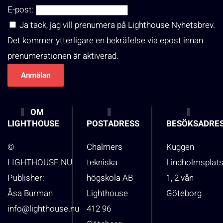
E-post:
Ja tack, jag vill prenumera på Lighthouse Nyhetsbrev.
Det kommer ytterligare en bekräfelse via epost innan
prenumerationen är aktiverad.
OM
LIGHTHOUSE
POSTADRESS
BESÖKSADRE
©
Chalmers
Kuggen
LIGHTHOUSE.NU
tekniska
Lindholmsplat
Publisher:
högskola AB
1, 2 vån
Åsa Burman
Lighthouse
Göteborg
info@lighthouse.nu
412 96