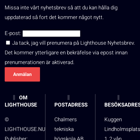
Missa inte vårt nyhetsbrev så att du kan hålla dig
uppdaterad så fort det kommer något nytt.
E-post:
Ja tack, jag vill prenumera på Lighthouse Nyhetsbrev.
Det kommer ytterligare en bekräfelse via epost innan
prenumerationen är aktiverad.
OM
LIGHTHOUSE
POSTADRESS
BESÖKSADRE
©
Chalmers
Kuggen
LIGHTHOUSE.NU
tekniska
Lindholmsplat
Publisher:
högskola AB
1, 2 vån