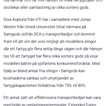
två hamnar och tar inte hänsyn till olika fartygstyper och
storlekar eller samlastning av olika sorters gods.
Disa Asplund från VTI har i samarbete med Jonas
Westin från Umeå Universitet tittat närmare på
Samgods utifrån SCA:s transportkedjor och kommit
fram till att om det vore möjligt att modellera slingor
där ett fartyg gör flera anlöp längs vägen och där hänsyn
tas till att fartyget har flera olika sorters gods så visar
modellen bättre på sjöfartens konkurrensfördelar. Med
hjälp av bland annat fria slingor i Samgods kan
kostnaderna sänkas och utnyttjandet av
fartygskapaciteten förbättras från 75% till 85%.
Ett annat sätt att effektivisera transportkedjan kan vara
med hjälp av omlastningsterminaler, Extended Gates,