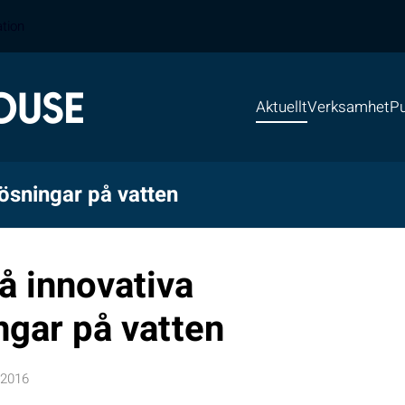
ation
Aktuellt
Verksamhet
Pu
ösningar på vatten
å innovativa
ngar på vatten
 2016