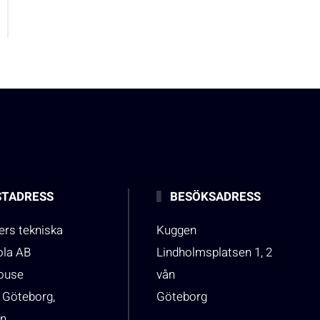
TADRESS
BESÖKSADRESS
rs tekniska
Kuggen
ola AB
Lindholmsplatsen 1, 2
house
vån
 Göteborg,
Göteborg
n