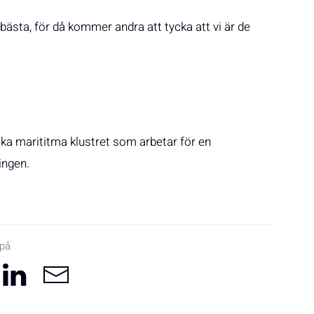
t bästa, för då kommer andra att tycka att vi är de
a marititma klustret som arbetar för en
ingen.
 på