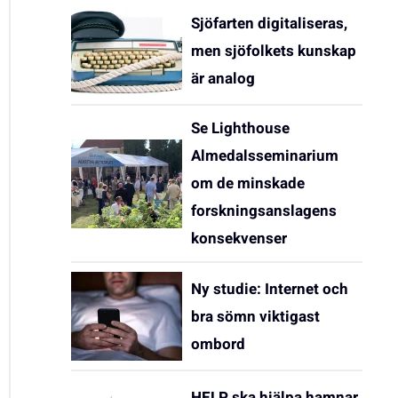
Sjöfarten digitaliseras,
men sjöfolkets kunskap
är analog
Se Lighthouse
Almedalsseminarium
om de minskade
forskningsanslagens
konsekvenser
Ny studie: Internet och
bra sömn viktigast
ombord
HELP ska hjälpa hamnar