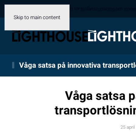
Sveriges samverkansplattform för sjöfartsforskning och innov
Skip to main content
Våga satsa på innovativa transportl
Våga satsa p
transportlösni
25 april