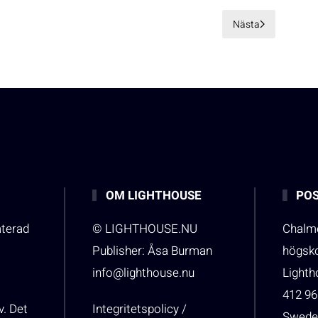
Nästa
OM LIGHTHOUSE
POS
aterad
© LIGHTHOUSE.NU
Chalme
Publisher: Åsa Burman
högsk
info@lighthouse.nu
Light
412 96
v. Det
Integritetspolicy /
Swede