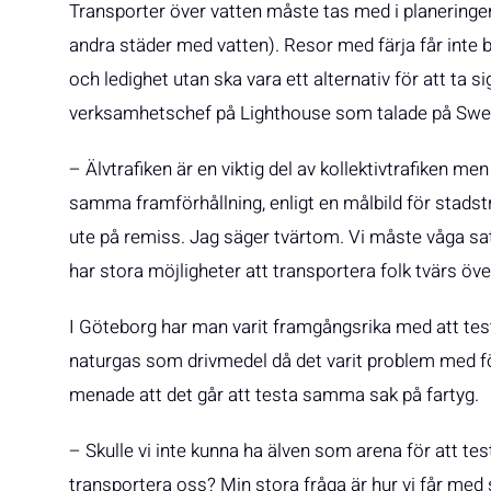
Transporter över vatten måste tas med i planeringen
andra städer med vatten). Resor med färja får inte 
och ledighet utan ska vara ett alternativ för att ta 
verksamhetschef på Lighthouse som talade på Swe
– Älvtrafiken är en viktig del av kollektivtrafiken me
samma framförhållning, enligt en målbild för stadst
ute på remiss. Jag säger tvärtom. Vi måste våga sat
har stora möjligheter att transportera folk tvärs öve
I Göteborg har man varit framgångsrika med att tes
naturgas som drivmedel då det varit problem med f
menade att det går att testa samma sak på fartyg.
– Skulle vi inte kunna ha älven som arena för att test
transportera oss? Min stora fråga är hur vi får med s