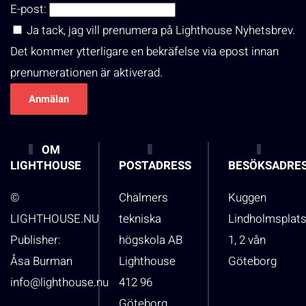
E-post:
Ja tack, jag vill prenumera på Lighthouse Nyhetsbrev.
Det kommer ytterligare en bekräfelse via epost innan
prenumerationen är aktiverad.
OM
LIGHTHOUSE
POSTADRESS
BESÖKSADRE
©
Chalmers
Kuggen
LIGHTHOUSE.NU
tekniska
Lindholmsplat
Publisher:
högskola AB
1, 2 vån
Åsa Burman
Lighthouse
Göteborg
info@lighthouse.nu
412 96
Göteborg,