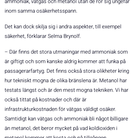
ammoniak, vätgas och metanol utan de rör sig ungefär
inom samma osäkerhetsspann.
Det kan dock skilja sig i andra aspekter, till exempel
säkerhet, förklarar Selma Brynolf.
– Där finns det stora utmaningar med ammoniak som
är giftigt och som kanske aldrig kommer att funka på
passagerarfartyg. Det finns också stora olikheter kring
hur tekniskt mogna de olika bränslena är. Metanol har
testats längst och är den mest mogna tekniken. Vi har
också tittat på kostnader och där är
infrastrukturkostnaden för vätgas väldigt osäker.
Samtidigt kan vätgas och ammoniak bli något billigare
än metanol, det beror mycket på vad koldioxiden i
metanol kommer att kosta och på tillgången.