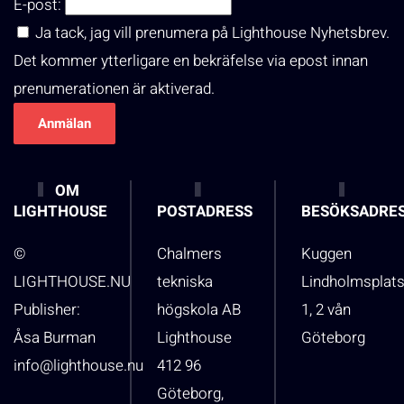
E-post:
Ja tack, jag vill prenumera på Lighthouse Nyhetsbrev.
Det kommer ytterligare en bekräfelse via epost innan
prenumerationen är aktiverad.
OM
LIGHTHOUSE
POSTADRESS
BESÖKSADRE
©
Chalmers
Kuggen
LIGHTHOUSE.NU
tekniska
Lindholmsplat
Publisher:
högskola AB
1, 2 vån
Åsa Burman
Lighthouse
Göteborg
info@lighthouse.nu
412 96
Göteborg,