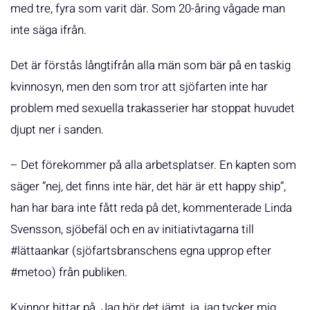
med tre, fyra som varit där. Som 20-åring vågade man
inte säga ifrån.
Det är förstås långtifrån alla män som bär på en taskig
kvinnosyn, men den som tror att sjöfarten inte har
problem med sexuella trakasserier har stoppat huvudet
djupt ner i sanden.
– Det förekommer på alla arbetsplatser. En kapten som
säger ”nej, det finns inte här, det här är ett happy ship”,
han har bara inte fått reda på det, kommenterade Linda
Svensson, sjöbefäl och en av initiativtagarna till
#lättaankar (sjöfartsbranschens egna upprop efter
#metoo) från publiken.
Kvinnor hittar på. Jag hör det jämt, ja, jag tycker mig