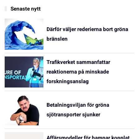
Senaste nytt
Därför väljer rederierna bort gröna
bränslen
Trafikverket sammanfattar
reaktionerna på minskade
forskningsanslag
Betalningsviljan för gröna
sjötransporter sjunker
Affärsmodeller för hamnar kopplat