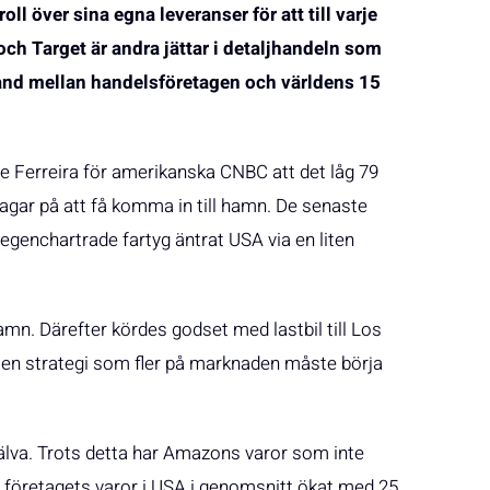
ll över sina egna leveranser för att till varje
och Target är andra jättar i detaljhandeln som
band mellan handelsföretagen och världens 15
ve Ferreira för amerikanska CNBC att det låg 79
dagar på att få komma in till hamn. De senaste
genchartrade fartyg äntrat USA via en liten
hamn. Därefter kördes godset med lastbil till Los
 en strategi som fler på marknaden måste börja
älva. Trots detta har Amazons varor som inte
å företagets varor i USA i genomsnitt ökat med 25