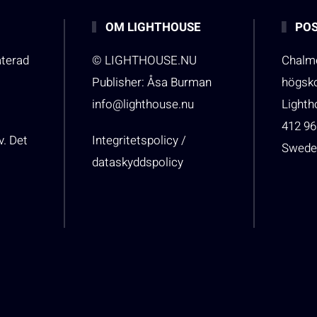
OM LIGHTHOUSE
POS
aterad
© LIGHTHOUSE.NU
Chalme
Publisher: Åsa Burman
högsk
info@lighthouse.nu
Light
412 96
v. Det
Integritetspolicy /
Swede
dataskyddspolicy