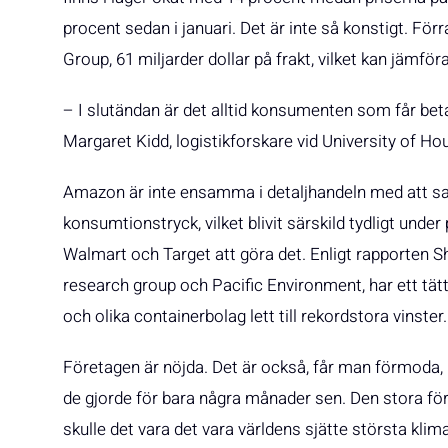
procent sedan i januari. Det är inte så konstigt. Fö
Group, 61 miljarder dollar på frakt, vilket kan jämfö
– I slutändan är det alltid konsumenten som får bet
Margaret Kidd, logistikforskare vid University of H
Amazon är inte ensamma i detaljhandeln med att sat
konsumtionstryck, vilket blivit särskild tydligt unde
Walmart och Target att göra det. Enligt rapporten 
research group och Pacific Environment, har ett tät
och olika containerbolag lett till rekordstora vinster.
Företagen är nöjda. Det är också, får man förmoda, 
de gjorde för bara några månader sen. Den stora förl
skulle det vara det vara världens sjätte största klim