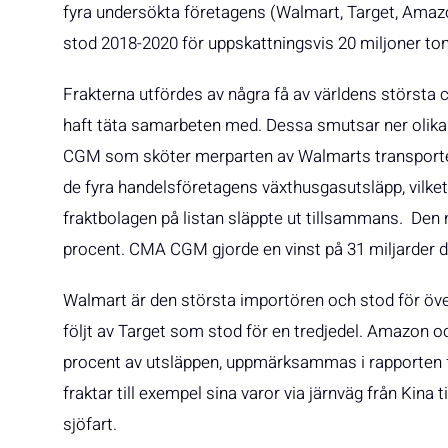
fyra undersökta företagens (Walmart, Target, Amazon
stod 2018-2020 för uppskattningsvis 20 miljoner ton
Frakterna utfördes av några få av världens största 
haft täta samarbeten med. Dessa smutsar ner olika 
CGM som sköter merparten av Walmarts transporter 
de fyra handelsföretagens växthusgasutsläpp, vilket
fraktbolagen på listan släppte ut tillsammans. Den 
procent. CMA CGM gjorde en vinst på 31 miljarder d
Walmart är den största importören och stod för över
följt av Target som stod för en tredjedel. Amazon o
procent av utsläppen, uppmärksammas i rapporten fö
fraktar till exempel sina varor via järnväg från Kina t
sjöfart.