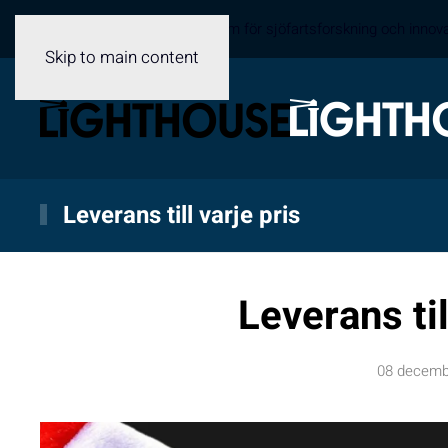
Sveriges samverkansplattform för sjöfartsforskning och innov
Skip to main content
Leverans till varje pris
Leverans til
08 decemb