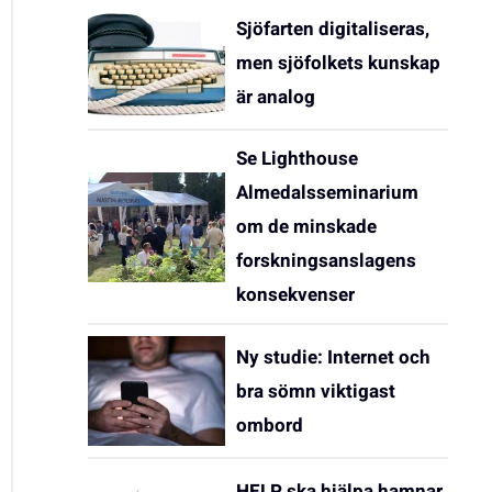
Sjöfarten digitaliseras,
men sjöfolkets kunskap
är analog
Se Lighthouse
Almedalsseminarium
om de minskade
forskningsanslagens
konsekvenser
Ny studie: Internet och
bra sömn viktigast
ombord
HELP ska hjälpa hamnar