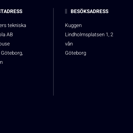
TADRESS
BESÖKSADRESS
rs tekniska
Kuggen
ola AB
Lindholmsplatsen 1, 2
house
vån
 Göteborg,
Göteborg
n