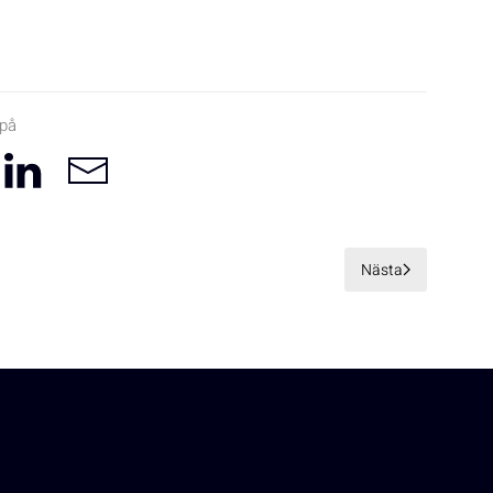
 på
Nästa