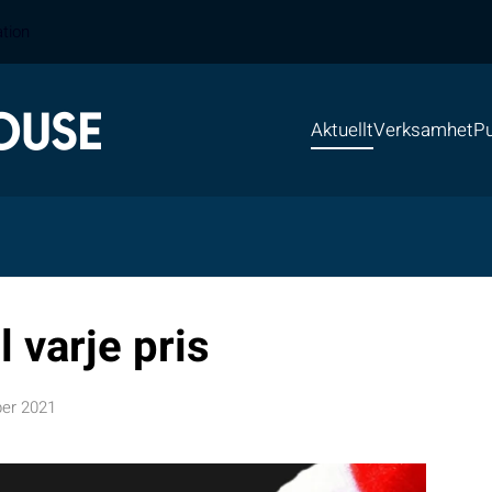
ation
Aktuellt
Verksamhet
Pu
l varje pris
er 2021