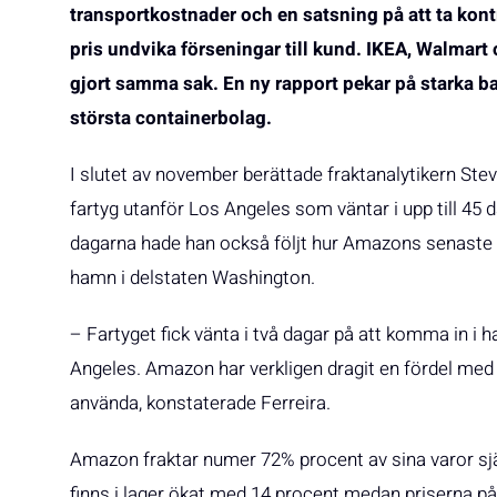
transportkostnader och en satsning på att ta kontro
pris undvika förseningar till kund. IKEA, Walmart 
gjort samma sak. En ny rapport pekar på starka 
största containerbolag.
I slutet av november berättade fraktanalytikern Ste
fartyg utanför Los Angeles som väntar i upp till 45 
dagarna hade han också följt hur Amazons senaste e
hamn i delstaten Washington.
– Fartyget fick vänta i två dagar på att komma in i 
Angeles. Amazon har verkligen dragit en fördel med
använda, konstaterade Ferreira.
Amazon fraktar numer 72% procent av sina varor sj
finns i lager ökat med 14 procent medan priserna p