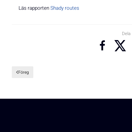
Läs rapporten
Shady routes
Dela
Föreg