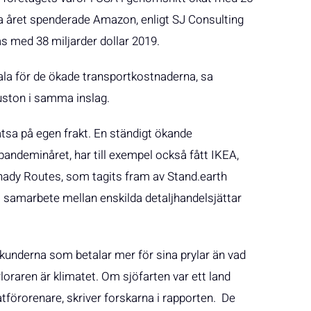
rra året spenderade Amazon, enligt SJ Consulting
ras med 38 miljarder dollar 2019.
ala för de ökade transportkostnaderna, sa
ouston i samma inslag.
sa på egen frakt. En ständigt ökande
r pandeminåret, har till exempel också fått IKEA,
Shady Routes, som tagits fram av Stand.earth
t samarbete mellan enskilda detaljhandelsjättar
kunderna som betalar mer för sina prylar än vad
oraren är klimatet. Om sjöfarten var ett land
atförorenare, skriver forskarna i rapporten. De