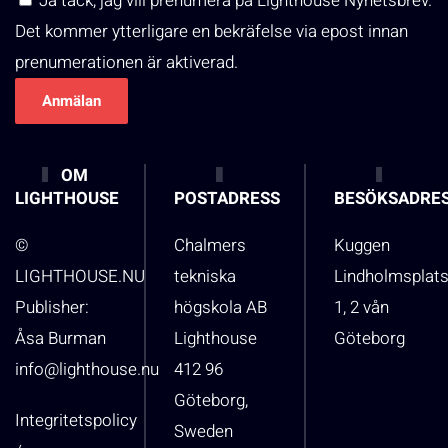
Ja tack, jag vill prenumera på Lighthouse Nyhetsbrev.
Det kommer ytterligare en bekräfelse via epost innan
prenumerationen är aktiverad.
OM
LIGHTHOUSE
POSTADRESS
BESÖKSADRE
©
Chalmers
Kuggen
LIGHTHOUSE.NU
tekniska
Lindholmsplat
Publisher:
högskola AB
1, 2 vån
Åsa Burman
Lighthouse
Göteborg
info@lighthouse.nu
412 96
Göteborg,
Integritetspolicy
Sweden