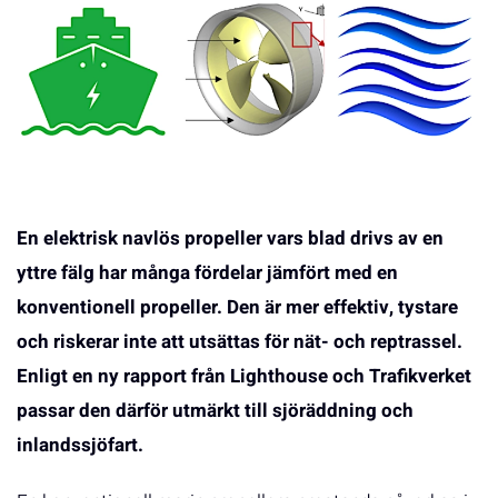
En elektrisk navlös propeller vars blad drivs av en
yttre fälg har många fördelar jämfört med en
konventionell propeller. Den är mer effektiv, tystare
och riskerar inte att utsättas för nät- och reptrassel.
Enligt en ny rapport från Lighthouse och Trafikverket
passar den därför utmärkt till sjöräddning och
inlandssjöfart.