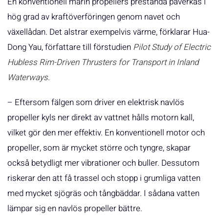
En konventionell marin propellers prestanda påverkas i
hög grad av kraftöverföringen genom navet och
växellådan. Det alstrar exempelvis värme, förklarar Hua-
Dong Yau, författare till förstudien
Pilot Study of Electric
Hubless Rim-Driven Thrusters for Transport in Inland
Waterways
.
– Eftersom fälgen som driver en elektrisk navlös
propeller kyls ner direkt av vattnet hålls motorn kall,
vilket gör den mer effektiv. En konventionell motor och
propeller, som är mycket större och tyngre, skapar
också betydligt mer vibrationer och buller. Dessutom
riskerar den att få trassel och stopp i grumliga vatten
med mycket sjögräs och tångbäddar. I sådana vatten
lämpar sig en navlös propeller bättre.