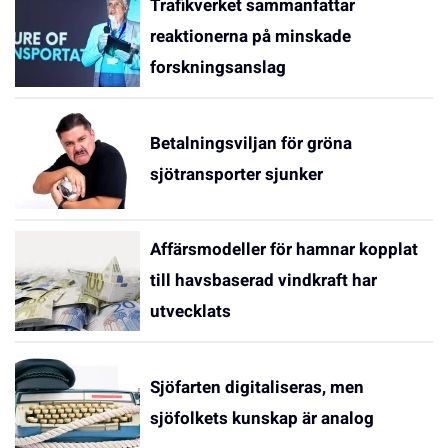
Trafikverket sammanfattar
reaktionerna på minskade
forskningsanslag
Betalningsviljan för gröna
sjötransporter sjunker
Affärsmodeller för hamnar kopplat
till havsbaserad vindkraft har
utvecklats
Sjöfarten digitaliseras, men
sjöfolkets kunskap är analog