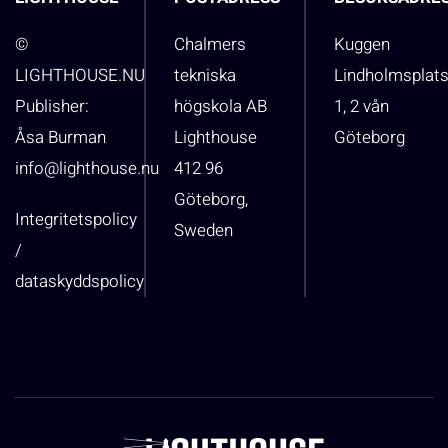
©
Chalmers
Kuggen
LIGHTHOUSE.NU
tekniska
Lindholmsplat
Publisher:
högskola AB
1, 2 vån
Åsa Burman
Lighthouse
Göteborg
info@lighthouse.nu
412 96
Göteborg,
Integritetspolicy
Sweden
/
dataskyddspolicy