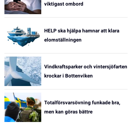
viktigast ombord
HELP ska hjälpa hamnar att klara
elomställningen
Vindkraftsparker och vintersjöfarten
krockar i Bottenviken
Totalförsvarsövning funkade bra,
men kan göras bättre