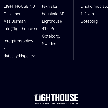
LIGHTHOUSE.NU
tekniska
Lindholmsplat
Publisher:
högskola AB
1, 2 vån
Åsa Burman
Lighthouse
Göteborg
info@lighthouse.nu
412 96
Göteborg,
Integritetspolicy
Sweden
/
dataskyddspolicy