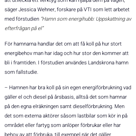
att utveckla ett verktyg som kan hjälpa dem på vägen,
säger Jessica Wehner, forskare på VTI som lett arbetet
med förstudien
”Hamn som energihubb: Uppskattning av
efterfrågan på el”
För hamnarna handlar det om att få koll på hur stort
energibehov man har idag och hur stor den kommer att
bli i framtiden. I förstudien användes Landskrona hamn
som fallstudie.
– Hamnen har bra koll på sin egen energiförbrukning vad
gäller el och diesel på årsbasis, alltså det som hamnar
på den egna elräkningen samt dieselförbrukning. Men
det som externa aktörer såsom lastbilar som kör in på
området eller fartyg som anlöper förbrukar eller har
behov av att förbruka, till exempel när det gäller