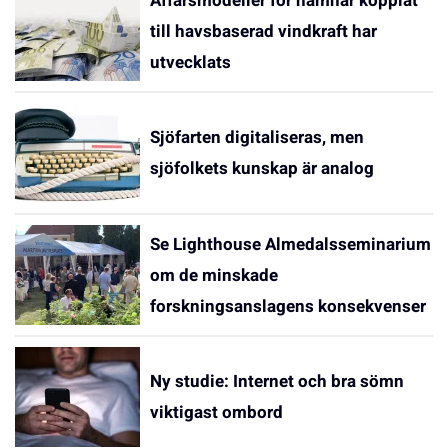
Affärsmodeller för hamnar kopplat
till havsbaserad vindkraft har
utvecklats
Sjöfarten digitaliseras, men
sjöfolkets kunskap är analog
Se Lighthouse Almedalsseminarium
om de minskade
forskningsanslagens konsekvenser
Ny studie: Internet och bra sömn
viktigast ombord