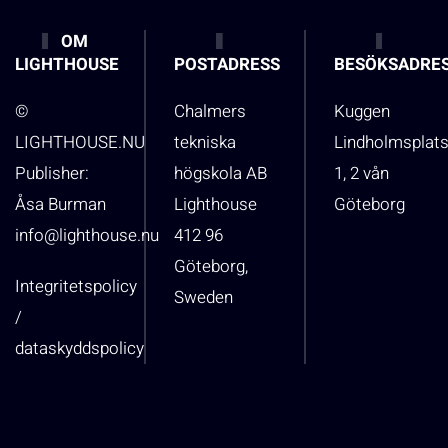
OM
LIGHTHOUSE
POSTADRESS
BESÖKSADRE
©
Chalmers
Kuggen
LIGHTHOUSE.NU
tekniska
Lindholmsplat
Publisher:
högskola AB
1, 2 vån
Åsa Burman
Lighthouse
Göteborg
info@lighthouse.nu
412 96
Göteborg,
Integritetspolicy
Sweden
/
dataskyddspolicy