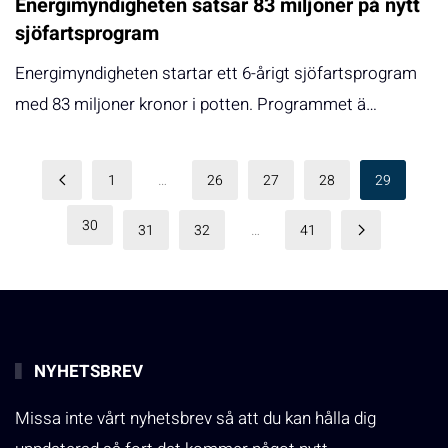
Energimyndigheten satsar 83 miljoner på nytt
sjöfartsprogram
Energimyndigheten startar ett 6-årigt sjöfartsprogram
med 83 miljoner kronor i potten. Programmet ä…
1
…
26
27
28
29
30
31
32
…
41
NYHETSBREV
Missa inte vårt nyhetsbrev så att du kan hålla dig