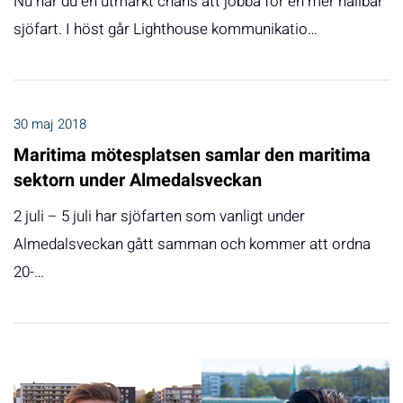
Nu har du en utmärkt chans att jobba för en mer hållbar
sjöfart. I höst går Lighthouse kommunikatio…
30 maj 2018
Maritima mötesplatsen samlar den maritima
sektorn under Almedalsveckan
2 juli – 5 juli har sjöfarten som vanligt under
Almedalsveckan gått samman och kommer att ordna
20-…