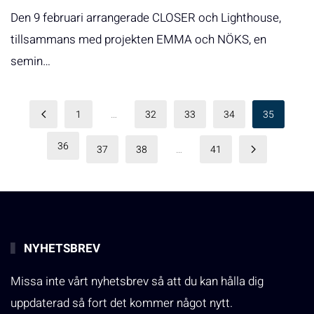
Den 9 februari arrangerade CLOSER och Lighthouse,
tillsammans med projekten EMMA och NÖKS, en
semin…
1
…
32
33
34
35
36
37
38
…
41
NYHETSBREV
Missa inte vårt nyhetsbrev så att du kan hålla dig
uppdaterad så fort det kommer något nytt.