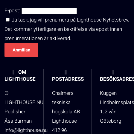
E-post:
Ja tack, jag vill prenumera på Lighthouse Nyhetsbrev.
Det kommer ytterligare en bekräfelse via epost innan
prenumerationen är aktiverad.
OM
LIGHTHOUSE
POSTADRESS
BESÖKSADRE
©
Chalmers
Kuggen
LIGHTHOUSE.NU
tekniska
Lindholmsplat
Publisher:
högskola AB
1, 2 vån
Åsa Burman
Lighthouse
Göteborg
info@lighthouse.nu
412 96