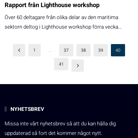
Rapport från Lighthouse workshop
Över 60 deltagare från olika delar av den maritima
sektorn deltog i Lighthouse workshop förra vecka…
1
…
37
38
39
40
41
NYHETSBREV
Missa inte vårt nyhetsbrev så att du kan hålla dig
uppdaterad så fort det kommer något nytt.