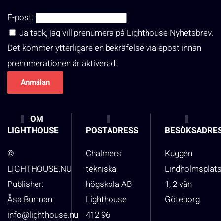
E-post:
Ja tack, jag vill prenumera på Lighthouse Nyhetsbrev.
Det kommer ytterligare en bekräfelse via epost innan
prenumerationen är aktiverad.
OM
LIGHTHOUSE
POSTADRESS
BESÖKSADRE
©
Chalmers
Kuggen
LIGHTHOUSE.NU
tekniska
Lindholmsplat
Publisher:
högskola AB
1, 2 vån
Åsa Burman
Lighthouse
Göteborg
info@lighthouse.nu
412 96