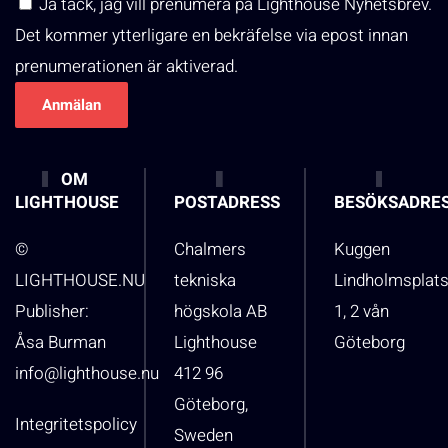
Ja tack, jag vill prenumera på Lighthouse Nyhetsbrev.
Det kommer ytterligare en bekräfelse via epost innan
prenumerationen är aktiverad.
OM
LIGHTHOUSE
POSTADRESS
BESÖKSADRE
©
Chalmers
Kuggen
LIGHTHOUSE.NU
tekniska
Lindholmsplat
Publisher:
högskola AB
1, 2 vån
Åsa Burman
Lighthouse
Göteborg
info@lighthouse.nu
412 96
Göteborg,
Integritetspolicy
Sweden