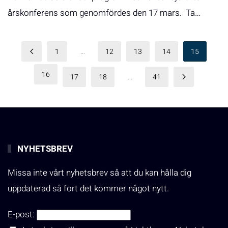
årskonferens som genomfördes den 17 mars. Ta…
1
…
12
13
14
15
16
17
18
…
41
NYHETSBREV
Missa inte vårt nyhetsbrev så att du kan hålla dig
uppdaterad så fort det kommer något nytt.
E-post: