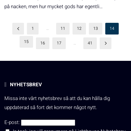
på nacken, men hur mycket gods har egentli…
1
…
11
12
13
14
15
16
17
…
41
NYHETSBREV
Missa inte vårt nyhetsbrev så att du kan hålla dig
uppdaterad så fort det kommer något nytt.
E-post: