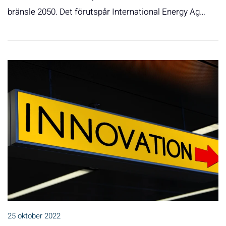
bränsle 2050. Det förutspår International Energy Ag…
25 oktober 2022