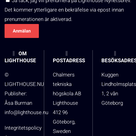
Ja tack, jag vill prenumera på Lighthouse Nyhetsbrev.
Det kommer ytterligare en bekräfelse via epost innan
prenumerationen är aktiverad.
OM
LIGHTHOUSE
POSTADRESS
BESÖKSADRE
©
Chalmers
Kuggen
LIGHTHOUSE.NU
tekniska
Lindholmsplat
Publisher:
högskola AB
1, 2 vån
Åsa Burman
Lighthouse
Göteborg
info@lighthouse.nu
412 96
Göteborg,
Integritetspolicy
Sweden