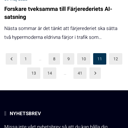
Forskare tveksamma till Färjerederiets AI-
satsning
Nästa sommar är det tänkt att färjerederiet ska sätta
två hypermoderna eldrivna färjor i trafik som…
1
…
8
9
10
11
12
13
14
…
41
NYHETSBREV
Missa inte vårt nyhetsbrev så att du kan hålla dig