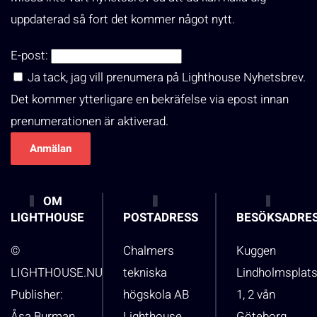
uppdaterad så fort det kommer något nytt.
E-post:
Ja tack, jag vill prenumera på Lighthouse Nyhetsbrev.
Det kommer ytterligare en bekräfelse via epost innan
prenumerationen är aktiverad.
OM
LIGHTHOUSE
POSTADRESS
BESÖKSADRE
©
Chalmers
Kuggen
LIGHTHOUSE.NU
tekniska
Lindholmsplat
Publisher:
högskola AB
1, 2 vån
Åsa Burman
Lighthouse
Göteborg