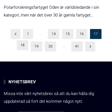
Polarforskningsfartyget Oden är världsledande i sin
kategori, men när det över 30 år gamla fartyget…
1
…
14
15
16
17
18
19
20
…
41
NYHETSBREV
Missa inte vårt nyhetsbrev så att du kan hålla dig
uppdaterad så fort det kommer något nytt.