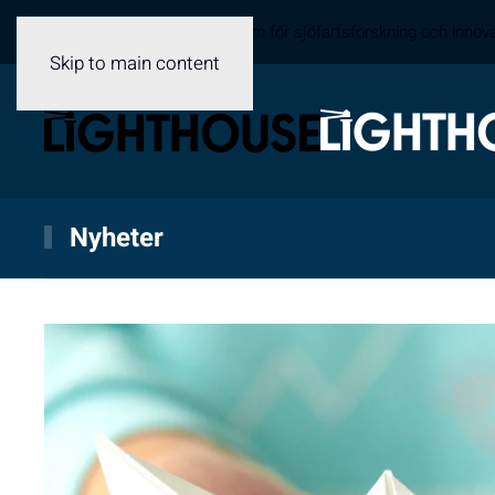
Sveriges samverkansplattform för sjöfartsforskning och innov
Skip to main content
Nyheter