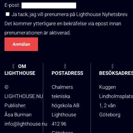
E-post:
Ja tack, jag vill prenumera på Lighthouse Nyhetsbrev.
Det kommer ytterligare en bekräfelse via epost innan
prenumerationen är aktiverad.
OM
LIGHTHOUSE
POSTADRESS
BESÖKSADRE
©
Chalmers
Kuggen
LIGHTHOUSE.NU
tekniska
Lindholmsplat
Publisher:
högskola AB
1, 2 vån
Åsa Burman
Lighthouse
Göteborg
info@lighthouse.nu
412 96