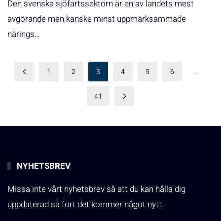
Den svenska sjöfartssektorn är en av landets mest
avgörande men kanske minst uppmärksammade
närings…
1
2
3
4
5
6
…
41
NYHETSBREV
Missa inte vårt nyhetsbrev så att du kan hålla dig
uppdaterad så fort det kommer något nytt.